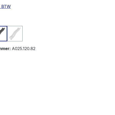
l. BTW
Grey
White
mmer:
A025.120.82