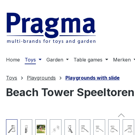
 naar de hoofdinhoud
Ga naar de zoekopdracht
Ga naar de hoofdnavigatie
Home
Toys
Garden
Table games
Merken
Toys
Playgrounds
Playgrounds with slide
Beach Tower Speeltoren G
Afbeeldingengalerij overslaan