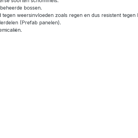
iverse soorten schommels.
beheerde bossen.
d tegen weersinvloeden zoals regen en dus resistent tegen 
rdelen (Prefab panelen).
micaliën.