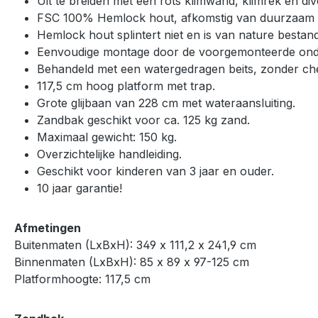
Uit te breiden met een rots klimwand, klimrek en d
FSC 100% Hemlock hout, afkomstig van duurzaam 
Hemlock hout splintert niet en is van nature bestan
Eenvoudige montage door de voorgemonteerde onde
Behandeld met een watergedragen beits, zonder che
117,5 cm hoog platform met trap.
Grote glijbaan van 228 cm met wateraansluiting.
Zandbak geschikt voor ca. 125 kg zand.
Maximaal gewicht: 150 kg.
Overzichtelijke handleiding.
Geschikt voor kinderen van 3 jaar en ouder.
10 jaar garantie!
Afmetingen
Buitenmaten (LxBxH): 349 x 111,2 x 241,9 cm
Binnenmaten (LxBxH): 85 x 89 x 97-125 cm
Platformhoogte: 117,5 cm