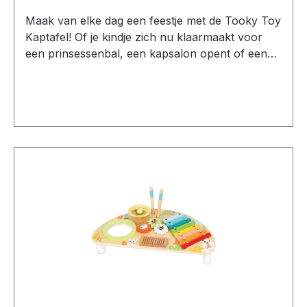
materialen De kaptafel is voorzien van een vaste
Maak van elke dag een feestje met de Tooky Toy
acrylspiegel die niet kan worden losgemaakt of
Kaptafel! Of je kindje zich nu klaarmaakt voor
omgeklapt. Hierdoor kunnen kinderen veilig
een prinsessenbal, een kapsalon opent of een
spelen. De combinatie van stevig jeneverbeshout
eigen beautysalon runt: met deze complete
en MDF zorgt voor een stabiele constructie. De
kaptafel zijn de mogelijkheden eindeloos. Dankzij
afwerking met watergedragen verf maakt de
het lieve ontwerp in naturel en pastelroze is de
kaptafel geschikt voor dagelijks speelplezier in de
kaptafel bovendien een prachtige aanvulling op
kinderkamer. Gemaakt van FSC Mix hout De
iedere kinder- of speelkamer. Alles voor kleine
kaptafel is vervaardigd uit FSC Mix gecertificeerd
stylisten De kaptafel wordt geleverd met een
hout, afkomstig uit verantwoord beheerde
uitgebreide 19-delige accessoireset, zodat
bossen. De combinatie van hout en MDF zorgt
kinderen direct kunnen beginnen met spelen.
voor een stevige basis die geschikt is voor
Borstelen, verzorgen, opmaken of een nieuwe
dagelijks gebruik binnenshuis. Zowel de tafel als
look bedenken, hier draait alles om fantasie en
het krukje hebben een maximaal draagvermogen
creativiteit. De kaptafel nodigt uit tot fantasierijk
van 50 kg, zodat kinderen jarenlang zorgeloos
rollenspel, waarbij kinderen hun eigen verhalen
kunnen spelen. Kenmerken Houten kaptafel met
bedenken en spelenderwijs sociale vaardigheden
bijpassend krukje. Inclusief 16-delige
en zelfvertrouwen ontwikkelen. Praktisch én
accessoireset, zoals een borstel, stijltang en
overzichtelijk Onder het tafelblad bevindt zich