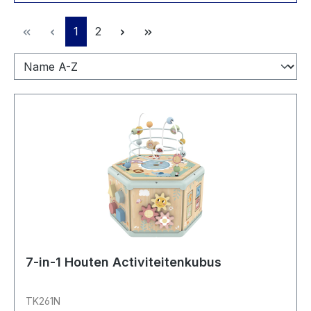
Pagina
Pagina
1
2
7-in-1 Houten Activiteitenkubus
TK261N