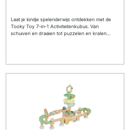
Laat je kindje spelenderwijs ontdekken met de
Tooky Toy 7-in-1 Activiteitenkubus. Van
schuiven en draaien tot puzzelen en kralen
verplaatsen: aan iedere kant van de kubus wacht
een nieuwe uitdaging. Dankzij de zeven
verschillende speelactiviteiten valt er iedere keer
weer iets nieuws te beleven en raken jonge
ontdekkers niet uitgespeeld. Zeven activiteiten in
één De activiteitenkubus biedt 7 verschillende
speelmogelijkheden die jonge kinderen uitdagen
om te ontdekken en te experimenteren. Kinderen
kunnen puzzelen, blokken sorteren, de klok
leren kennen en spelen met verschillende
bewegende onderdelen. Bovenop de kubus
bevindt zich een kleurrijke kralenbaan waarmee
kleine handjes eindeloos kunnen schuiven,