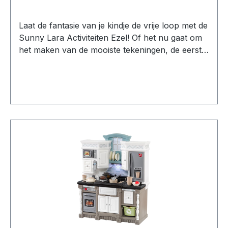
stevig hout en afgewerkt met kindvriendelijke
verf op waterbasis, zodat je kindje veilig kan
Laat de fantasie van je kindje de vrije loop met de
spelen. Kenmerken Houten activiteitenspeelgoed
Sunny Lara Activiteiten Ezel! Of het nu gaat om
in de vorm van een boom. Met knikkerbaan,
het maken van de mooiste tekeningen, de eerste
tandwielen, kralen en dierfiguren. Stimuleert
letters oefenen of samen schooltje spelen – deze
motoriek, coördinatie en logisch denken.
ezel maakt van elke dag een creatief feestje.
Kleurrijk ontwerp met zachte pastelkleuren en
Tekenen, schrijven en magnetisch plezier De
dierenprint. Gemaakt van FSC Mix hout met verf
Sunny Lara heeft alles in huis voor kleine
op waterbasis. Geschikt voor kinderen vanaf 18
kunstenaars. Aan de ene kant een whiteboard
maanden. Afmetingen Afmetingen (LxBxH): ca.
voor stiften, aan de andere kant een krijtbord
28 x 20 x 34 cm.
voor stoere krijttekeningen. Zin in nóg meer
creativiteit? Rol gewoon een nieuw vel papier uit
en pak de potloden of verf erbij. Dankzij het
magnetische bord kunnen kinderen ook
spelenderwijs leren met cijfers, letters en vrolijke
magneetjes. Groeit mee met je kindje Handig: de
ezel is in hoogte verstelbaar! Zo groeit de Lara
mee en blijft hij jarenlang leuk. Onder de ezel