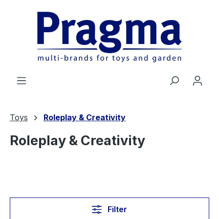
Ga naar de hoofdinhoud
Toys
Roleplay & Creativity
Roleplay & Creativity
Filter