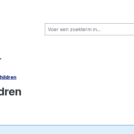
hildren
ldren