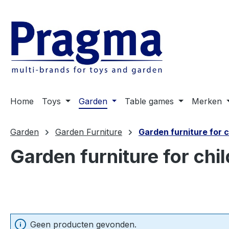
 naar de hoofdinhoud
Ga naar de zoekopdracht
Ga naar de hoofdnavigatie
Home
Toys
Garden
Table games
Merken
Garden
Garden Furniture
Garden furniture for c
Garden furniture for chi
Geen producten gevonden.