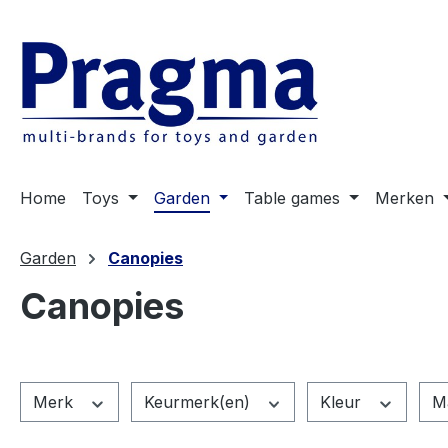
 naar de hoofdinhoud
Ga naar de zoekopdracht
Ga naar de hoofdnavigatie
Home
Toys
Garden
Table games
Merken
Garden
Canopies
Canopies
Merk
Keurmerk(en)
Kleur
M