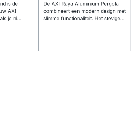
d is de
De AXI Raya Aluminium Pergola
ouw AXI
combineert een modern design met
ls je niet
slimme functionaliteit. Het stevige,
lt laten.
gepoedercoate aluminium frame in
fgestemd,
antraciet vormt de solide basis van
ar wens
deze pergola. De verstelbare
and, met
lamellen bieden bescherming tegen
nium
de zon en lichte regen en zorgen
eenvoudig
tegelijkertijd voor een flexibele
worden
lichtinval. Optionele zijwanden en
een elegante afwerking maken de
e van 1
pergola tot een stijlvolle toevoeging
oudig
aan elke buitenruimte. Stijlvolle
y creëren
bescherming voor jouw
e af te
buitenruimte Het vrijstaande
aluminium frame in elegant
Met de 1
antraciet is niet alleen uiterst stevig,
maar dankzij de poedercoating ook
ouw AXI
roestvrij, weerbestendig en