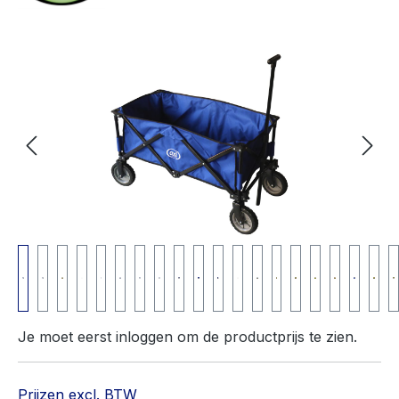
Afbeeldingengalerij overslaan
Je moet eerst inloggen om de productprijs te zien.
Prijzen excl. BTW