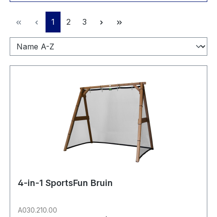
Pagina
Pagina
Pagina
1
2
3
4-in-1 SportsFun Bruin
A030.210.00