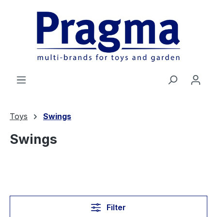
Ga naar de hoofdinhoud
Toys
Swings
Swings
Filter