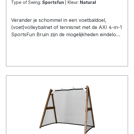
Type of Swing:
Sportsfun
|
Kleur:
Natural
Verander je schommel in een voetbaldoel,
(voet)volleybalnet of tennisnet met de AXI 4-in-1
SportsFun Bruin zijn de mogelijkheden eindeloos!
De SportsFun van AXI geeft kinderen een
heerlijk gevoel van vrijheid. Aangezien het
schommel frame van de SportsFun twee houten
schommelzitjes heeft, kunnen kinderen samen
heen en weer schommelen en de wind door hun
haren voelen. De schommel biedt niet alleen veel
plezier, maar schommelen is ook nog eens ideaal
voor het ontwikkelen van balans, coördinatie en
kracht. SCHOMMEL, VOETBAL, TENNIS,
VOETVOLLEYBAL, VOLLEYBAL OF
BADMINTONNaast de dubbele schommel
ontvang je ook nog eens 2 netten die ervoor
zorgen dat je de SportsFun voor vele doeleinden