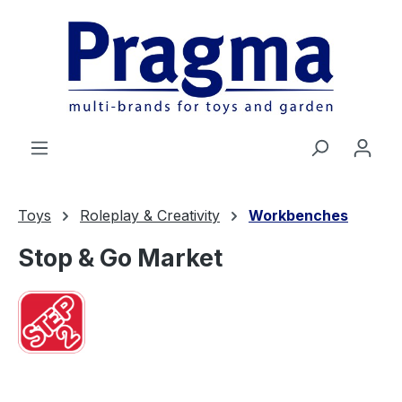
Ga naar de hoofdinhoud
Toys
Roleplay & Creativity
Workbenches
Stop & Go Market
Afbeeldingengalerij overslaan