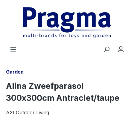
Ga naar de hoofdinhoud
Garden
Alina Zweefparasol
300x300cm Antraciet/taupe
AXI Outdoor Living
Afbeeldingengalerij overslaan