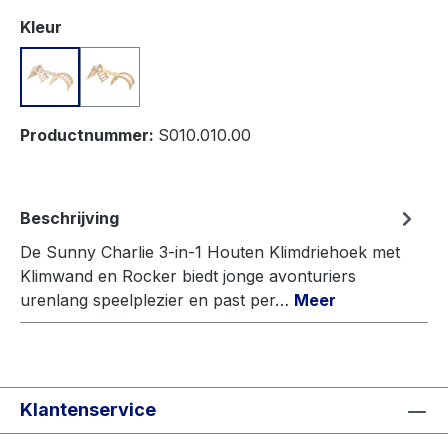
Selecteer
Kleur
Natural
Pastel
Productnummer:
S010.010.00
Beschrijving
De Sunny Charlie 3-in-1 Houten Klimdriehoek met
Klimwand en Rocker biedt jonge avonturiers
urenlang speelplezier en past per…
Meer
Klantenservice